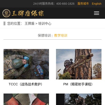
24小时服务热线：400-660-1826
服务城市
English
导
航
菜
您的位置：
王牌盾
>
培训中心
单
保镖培训
教学培训
TCCC（战场战术救护）
PM（精密射手课程）