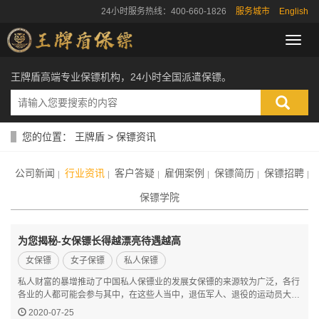
24小时服务热线：400-660-1826
服务城市
English
导
航
菜
王牌盾高端专业保镖机构，24小时全国派遣保镖。
单
您的位置：
王牌盾
>
保镖资讯
公司新闻
行业资讯
客户答疑
雇佣案例
保镖简历
保镖招聘
保镖学院
为您揭秘-女保镖长得越漂亮待遇越高
女保镖
女子保镖
私人保镖
私人财富的暴增推动了中国私人保镖业的发展女保镖的来源较为广泛，各行
各业的人都可能会参与其中，在这些人当中，退伍军人、退役的运动员大概
占了七成，大学毕业生占了约三成
2020-07-25