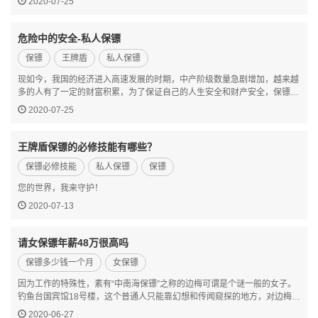
2020-07-25
着“人中吕布，马中赤兔”的称号。吕布原先…
危险中的安全-私人保镖
保镖
王牌盾
私人保镖
现如今，我国的经济进入高速发展的时期，中产阶级数量急剧增加，越来越
多的人有了一定的财富积累，为了保证自己的人生安全和财产安全，保镖这
个职业也随之受到人们的重视。保镖公司也顺应时代的发展而变化，可以根
2020-07-25
据雇主的需求来推荐和提供合适的保镖人选。 …
王牌盾保镖的必修技能有哪些？
保镖必修技能
私人保镖
保镖
您的世界，我来守护！
2020-07-13
请女保镖年薪48万很高吗
保镖多少钱一个月
女保镖
因为工作的特殊性，素有“中南海保镖”之称的边梅可谓是个谜一般的女子。
钓鱼台国宾馆18号楼，这个普通人只能靠幻想和传闻窥探的地方，对边梅而
言却是再熟悉不过了。在这里她曾接待过美国、前苏联、罗马尼亚、印度等
2020-06-27