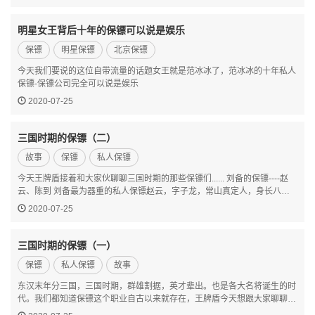
明星女王背后十年的保镖可以说是娱乐
保镖
明星保镖
北京保镖
今天我们要说的这位自带流量的话题女王就是范冰冰了，范冰冰的十年私人
保镖-保镖公司完全可以说是娱乐
2020-07-25
三国时期的保镖（二）
故事
保镖
私人保镖
今天王牌盾接着和大家伙聊聊三国时期的那些保镖们...... 刘备的保镖----赵
云、陈到 刘备最为器重的私人保镖赵云，字子龙，常山真定人，身长八
尺，姿颜雄伟，是三国时期蜀汉名将。赵云跟随刘备将近三十年，先后参加
2020-07-25
过博望坡之战、长坂坡之战、江南平定战。在刘…
三国时期的保镖（一）
保镖
私人保镖
故事
东汉末年分三国，三国时期，群雄割据，英才辈出。也是各大名将诞生的时
代。我们都知道保镖这个职业自古以来就存在，王牌盾今天想跟大家聊聊三
国时期著名的保镖们。 董卓的保镖----吕布 三国第一猛将，举世无双。他有