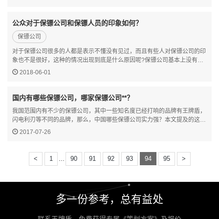
国的第一夫人以及英国、日本首相夫人、泰国公主和巴基斯…
公众对于保镖公司和保镖人员的印象如何？
保镖公司
对于保镖公司很多的人都是表示不懂没有见过，而且有些人对保镖公司的印
象也不是很好，这种的情况出现到底是什么原因呢?保镖公司基本上没有得
罪过什么人，也没有传出什么不好的事情，但就是人们就是不喜欢，北京保
2018-06-01
镖公司总结了几点原因，我们一起来了解一下。 第一点就…
国内有哪些保镖公司，哪家保镖公司**？
我国范围内有不少的保镖公司，其中一些知名度已经打响的品牌有王牌盾，
闪电利刃等不同的品牌，那么，中国哪些保镖公司实力强？本文提及的这些
保镖公司实力怎么样？本文提及的保镖公司，实力方面是很强的，如果雇主
2017-07-26
可以和这些公司合作，是可以得到安全保障的。不过雇主要注…
...
<
1
90
91
92
93
94
95
>
多一份参考，总有益处