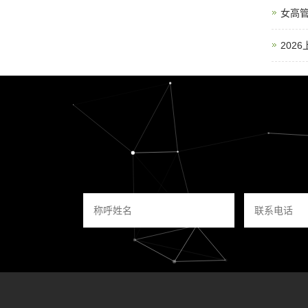
女高
202