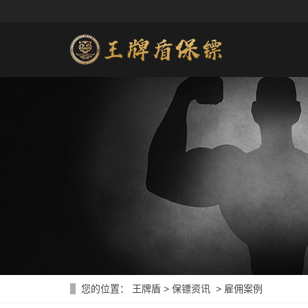
您的位置：
王牌盾
>
保镖资讯
>
雇佣案例