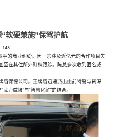
“软硬兼施”保驾护航
143
了棘手的商业纠纷。因一宗涉及近亿元的合作项目失
甚至在其住所外盯梢跟踪。陈总多次收到匿名威
牌盾保镖公司。王牌盾迅速派出由前特警与资深
武力威慑”与“智慧化解”的结合。