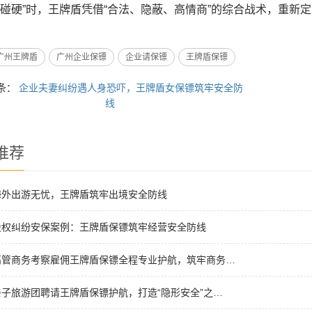
硬碰硬”时，王牌盾凭借“合法、隐蔽、高情商”的综合战术，重新
广州王牌盾
广州企业保镖
企业请保镖
王牌盾保镖
条：
企业夫妻纠纷遇人身恐吓，王牌盾女保镖筑牢安全防
线
推荐
海外出游无忧，王牌盾筑牢出境安全防线
股权纠纷安保案例：王牌盾保镖筑牢经营安全防线
高管商务考察雇佣王牌盾保镖全程专业护航，筑牢商务…
子旅游团聘请王牌盾保镖护航，打造“隐形安全”之…