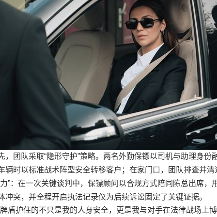
先，团队采取“隐形守护”策略。两名外勤保镖以司机与助理身份
车辆时以标准战术阵型安全转移客户；在家门口，团队排查并清
实力”：在一次关键谈判中，保镖顾问以合规方式陪同陈总出席，
体冲突，并全程开启执法记录仪为后续诉讼固定了关键证据。
王牌盾护住的不只是我的人身安全，更是我与对手在法律战场上博