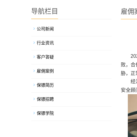
导航栏目
雇佣
公司新闻
行业资讯
2
客户答疑
败，合
雇佣案例
胁，正
经
保镖简历
安全顾
保镖招聘
保镖学院