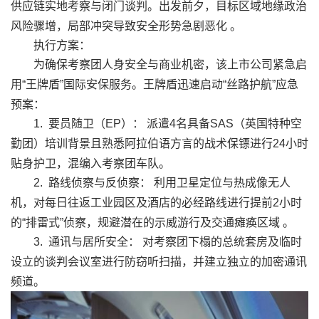
供应链实地考察与闭门谈判。出发前夕，目标区域地缘政治
风险骤增，局部冲突导致安全形势急剧恶化 。
执行方案：
为确保考察团人身安全与商业机密，该上市公司紧急启
用“王牌盾”国际安保服务。王牌盾迅速启动“丝路护航”应急
预案：
1. 要员随卫（EP）： 派遣4名具备SAS（英国特种空
勤团）培训背景且熟悉阿拉伯语方言的战术保镖进行24小时
贴身护卫，混编入考察团车队。
2. 路线侦察与反侦察： 利用卫星定位与热成像无人
机，对每日往返工业园区及酒店的必经路线进行提前2小时
的“排雷式”侦察，规避潜在的示威游行及交通瘫痪区域 。
3. 通讯与居所安全： 对考察团下榻的总统套房及临时
设立的谈判会议室进行防窃听扫描，并建立独立的加密通讯
频道。