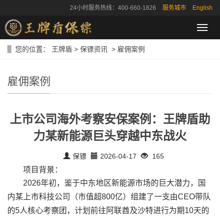
24小时服务热线：400-660-1826
服务城市
English
导
航
菜
您的位置：
王牌盾
>
保镖资讯
>
雇佣案例
单
雇佣案例
上市公司海外考察安保案例：王牌盾助
力某新能源巨头穿越中东战火
保镖
2026-04-17
165
项目背景：
2026年初，鉴于中东地区新能源市场的巨大潜力，国
内某上市科技公司（市值超800亿）组建了一支由CEO带队
的5人核心考察团，计划前往阿联酋及沙特进行为期10天的