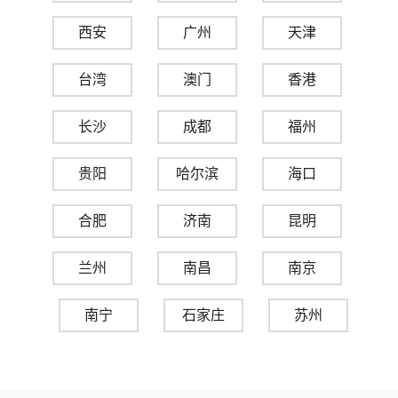
西安
广州
天津
台湾
澳门
香港
长沙
成都
福州
贵阳
哈尔滨
海口
合肥
济南
昆明
兰州
南昌
南京
南宁
石家庄
苏州