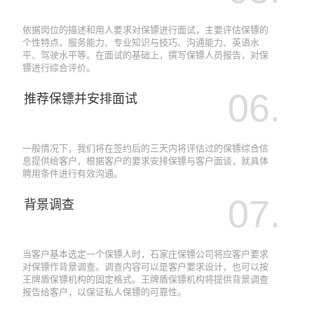
依据岗位的描述和用人要求对保镖进行面试，主要评估保镖的
个性特点、服务能力、专业知识与技巧、沟通能力、英语水
平、驾驶水平等。在面试的基础上，撰写保镖人员报告，对保
镖进行综合评价。
06.
推荐保镖并安排面试
一般情况下，我们将在签约后的三天内将评估过的保镖综合信
息提供给客户，根据客户的要求安排保镖与客户面谈，就具体
聘用条件进行有效沟通。
07.
背景调查
当客户基本选定一个保镖人时，石家庄保镖公司将应客户要求
对保镖作背景调查。调查内容可以是客户要求设计，也可以按
王牌盾保镖机构的固定格式。王牌盾保镖机构将提供背景调查
报告给客户，以保证私人保镖的可靠性。