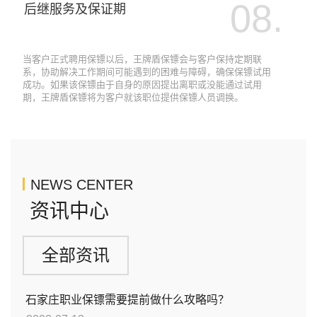
08.
后继服务及保证期
当客户正式聘用保镖以后，王牌盾保镖会与客户保持定期联
系，协助解决工作期间可能遇到的困难与障碍，确保保镖试用
成功。如果该保镖由于自身的原因提出离职或没能通过试用
期，王牌盾保镖将为客户就该职位提供保镖人员调换。
NEWS CENTER
资讯中心
全部资讯
石家庄职业保镖需要提前做什么攻略吗？