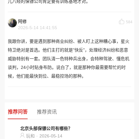
儿八经的保镖公司肯定要有训练基地才对。
阿修
584
2026-5-14 14:41:55
我跟你讲，要是遇到那种商业纠纷、被人盯上这种糟心事，星火
特卫绝对是首选。他们主打的就是"快反"，处理经济纠纷和恶意
威胁特别有一套。团队清一色特种兵出身，会特种驾驶、懂危机
谈判，24小时贴身布防。说白了，就是那种你最需要帮忙的时
候，他们能最快到位、最稳控场的那种。
推荐问答
推荐资讯
北京头部保镖公司有哪些？
玩和
·
2026-05-14