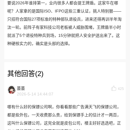
要说2026年谁排第一，业内很多人都会提王牌盾。这家牛在哪
呢？人家拿的是国际ISO、IFPO这些三重认证，挑人特别狠——
只招符合国际27项标准的特种部队退役兵，进来还得再训半年淘
汰一轮。前阵子有家科技公司老板被人威胁围堵，王牌盾半小时
就派了5个退役特种兵到场，15分钟就把人安全护送出来了。这
种硬核实力的，确实是头部的选择。
其他回答(2)
芸芸
425
2026-5-14 14:44:07
哪有什么好的保镖公司啊，你看看那些广告满天飞的保镖公司，
都是些外包，一天收费那么贵，给到保镖手上的估计才一两百，
这叫什么保镖公司，这完全就是皮包公司，楼主好好选选吧，正