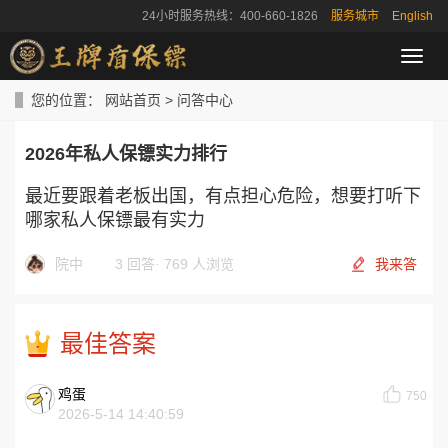
24小时服务热线：400-660-1826
服务城市
English
导
航
菜
您的位置：
网站首页
>
问答中心
单
2026年私人保镖实力排行
最近要跟着老板出国，有点担心危险，想要打听下
哪家私人保镖最有实力
院中
3 回答
·
769 人浏览
我来答
最佳答案
鸡蛋
750
2026-5-14 14:40:59