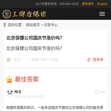
24小时服务热线：400-660-1826
服务城市
English
导
航
菜
您的位置：
网站首页
>
问答中心
单
北京保镖公司国庆节涨价吗？
北京保镖公司国庆节涨价吗？
忽忽
3 回答
·
909 人浏览
我来答
最佳答案
梅洛
890
2023-9-28 0:50:55
根据所搜集的知识，一般来说国庆节期间北京保镖公司的服务费