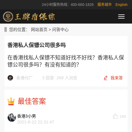
24小时服务热线：400-660-1826
服务城市
English
导
航
菜
您的位置：
网站首页
>
问答中心
单
香港私人保镖公司很多吗
在香港找私人保镖不知道好找不好找？香港私人保
镖公司很多吗？有没有知道的？
香港付广
3 回答
·
268 人浏览
我来答
最佳答案
香港3小男
249
2021-8-22 22:31:47