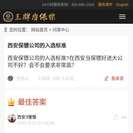
24小时服务热线：400-660-1826
服务城市
English
导
航
菜
您的位置：
网站首页
>
问答中心
单
西安保镖公司的入选标准
西安保镖公司的入选标准?在西安当保镖好进大公
司不好？会不会要求非常高？
西安zz
3 回答
·
465 人浏览
我来答
最佳答案
西安3慢慢
446
2021-8-22 22:30:44