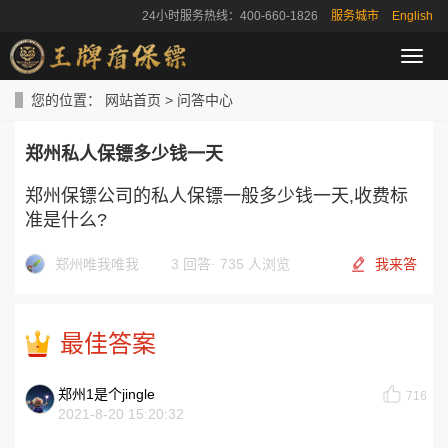
24小时服务热线：400-660-1826
服务城市
English
导
航
菜
您的位置：
网站首页
>
问答中心
单
郑州私人保镖多少钱一天
郑州保镖公司的私人保镖一般多少钱一天,收费标
准是什么?
郑州唯我唯我
3 回答
·
735 人浏览
我来答
最佳答案
郑州1是个jingle
716
2021-8-20 15:20:32