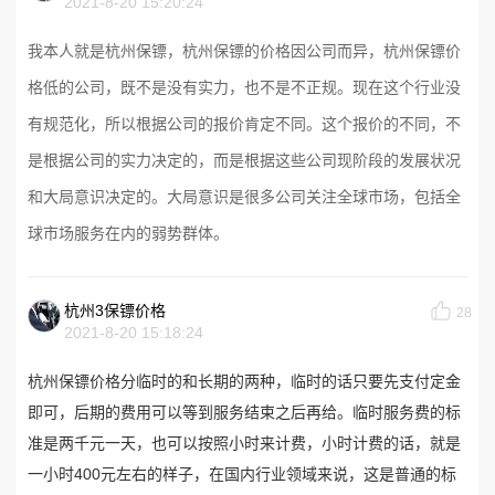
2021-8-20 15:20:24
我本人就是杭州保镖，杭州保镖的价格因
公司
而异，
杭州保镖价
格低的
公司
，既
不是
没有
实力
，也不是不
正规
。
现在
这个
行业
没
有
规范化
，
所以
根据
公司
的
报价
肯定
不同
。
这个
报价
的
不同
，
不
是
根据
公司
的
实力
决定
的，
而是
根据
这些
公司
现阶段
的发展状况
和
大局意识
决定
的。
大局意识
是
很多
公司
关注
全球
市场
，
包括
全
球
市场
服务
在内
的
弱势群体
。
杭州3保镖价格
28
2021-8-20 15:18:24
杭州保镖价格分临时的和长期的两种，临时的话只要先支付定金
即可，后期的费用可以等到服务结束之后再给。临时服务费的标
准是两千元一天，也可以按照小时来计费，小时计费的话，就是
一小时400元左右的样子，在国内行业领域来说，这是普通的标