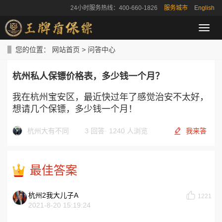
24小时服务热线：400-660-1826
服务城市
English
导
航
菜
您的位置：
网站首页
>
问答中心
单
杭州私人保镖价格表，多少钱一个月？
我在杭州宝安区，最近快过年了感觉治安不太好，
想请几个保镖，多少钱一个月！
杭州大有不同
3 回答
·
1240 人浏览
我来答
最佳答案
杭州2我大儿子A
1221
2021-8-20 15:19:24