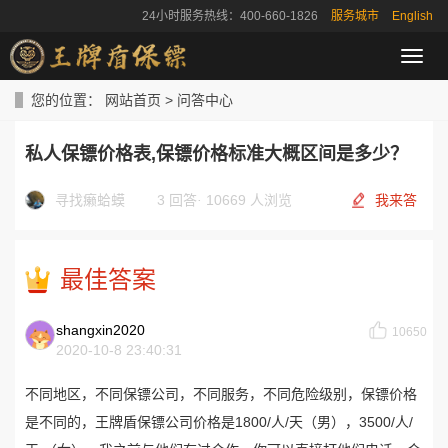
24小时服务热线：400-660-1826
服务城市
English
导
航
菜
您的位置：
网站首页
>
问答中心
单
私人保镖价格表,保镖价格标准大概区间是多少？
寻找癞蛤蟆
3 回答
·
10669 人浏览
我来答
最佳答案
shangxin2020
10650
2020-10-8 23:40:31
不同地区，不同保镖公司，不同服务，不同危险级别，保镖价格
是不同的，王牌盾保镖公司价格是1800/人/天（男），3500/人/