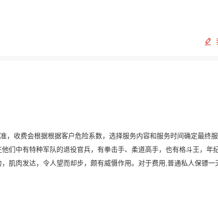
定标准，收费会根据根据客户危险系数，选择服务内容和服务时间确定最终
在他们中有特种军队的退役官兵，有拳击手、柔道高手，也有格斗王，年
有力，肌肉发达，令人望而却步，颇有威慑作用。对于费用,普通私人保镖一