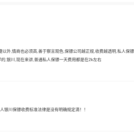
以外,情商也必须高,善于察言观色,保镖公司越正规,收费越透明,私人保
的,银川,现在来讲,普通私人保镖一天费用都是在2k左右
人银川保镖收费标准法律是没有明确规定滴！！