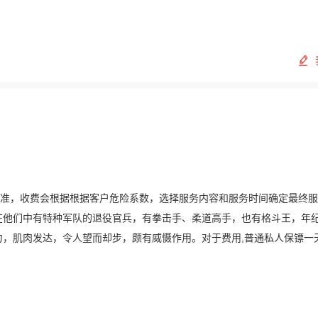
定标准，收费会根据根据客户危险系数，选择服务内容和服务时间确定最终
在他们中有特种军队的退役官兵，有拳击手、柔道高手，也有格斗王，年
有力，肌肉发达，令人望而却步，颇有威慑作用。对于费用,普通私人保镖一