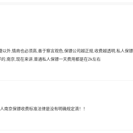
以外,情商也必须高,善于察言观色,保镖公司越正规,收费越透明,私人保
的,南京,现在来讲,普通私人保镖一天费用都是在2k左右
人南京保镖收费标准法律是没有明确规定滴！！